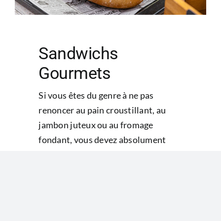
Sandwichs
Gourmets
Si vous êtes du genre à ne pas
renoncer au pain croustillant, au
jambon juteux ou au fromage
fondant, vous devez absolument
goûter nos sandwichs. Nous
proposons une sélection de
sandwichs froids, chauds, nos
classiques ainsi que les irrésistibles
sandwichs gourmets.